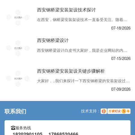
西安钢桥梁安装架设技术探讨
在西安，钢桥梁安装架设技术一直备受关注。随着城市建设的不断推进，桥梁作为重要的交通基础设施承担着连接城市的重要角色。而如何..、 地完成钢桥梁的安装与架设，一直是行业探讨的焦点之一。钢桥梁的安装架设需要经过精心的规划和施工过程。首先，工程团队会对桥梁的结构特点、周围环境等进行..评估，并制定详细的施工方案。在实际施工...
07-18/2026
西安钢桥梁设计
西安钢桥梁设计白皮书大家好，我是企业网站的内容编辑。在这篇文章中，我想和大家分享一些关于西安钢桥梁设计的相关信息。西安钢桥梁设计从事桥梁工程多年，专注于为客户提供高质量、可靠性强的桥梁设计方案。我们的设计团队由经验丰富的工程师组成，他们在桥梁设计领域拥有广泛的知识和专业技能。在西安钢桥梁设计的工作流程中，我们始终以客户...
07-15/2026
西安钢桥梁安装架设关键步骤解析
大家好，..我们来探讨一下西安钢桥梁的安装架设过程中的关键步骤。对于这一过程，各个环节都至关重要，只有每一个步骤..无误才能..工程的顺利进行和质量的保障。..步是前期准备工作。在此阶段，工作人员需详细了解设计图纸和方案，明确每一步的具体要求。同时，要做好施工现场的准备工作，..施工场地平整、清洁，并且配备好必要的施工...
07-09/2026
联系我们
技术支持：
服务热线
18202901105 17868520466