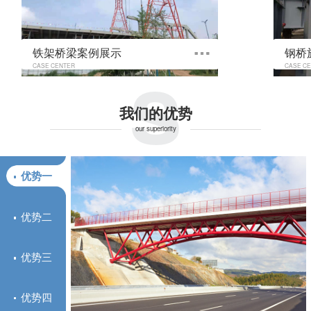
s
铁架桥梁案例展示
钢桥
CASE CENTER
CASE C
我们的优势
our superiority
优势一
优势二
优势三
优势四